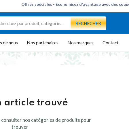
Offres spéciales - Économisez d'avantage avec des cou
Bijoux tendance en argent, économisez jusqu'à 35 %
aujourd'hui
Obtenez des appareils exceptionnels jusqu'à 50 % de
réduction
RECHECHER
s de nous
Nos partenaires
Nos marques
Contact
 article trouvé
consulter nos catégories de produits pour
trouver