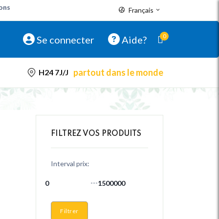
pons
Français
0
Se connecter
Aide?
partout dans le monde
H24 7J/J
FILTREZ VOS PRODUITS
Interval prix:
---
Filtrer