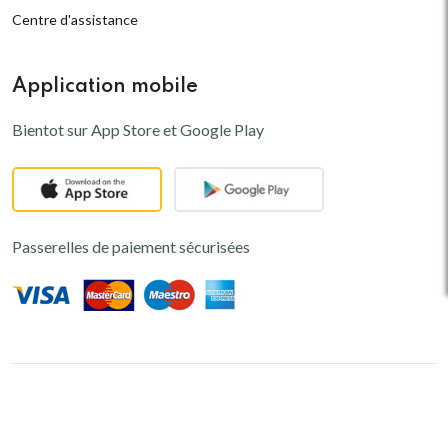
Centre d'assistance
Application mobile
Bientot sur App Store et Google Play
Passerelles de paiement sécurisées
© 2024,
Kaomini
-
PREMIERE
Plateforme de e-commerce au Niger
Conçu par
ZAMOHA NT
. Tous droits réservés