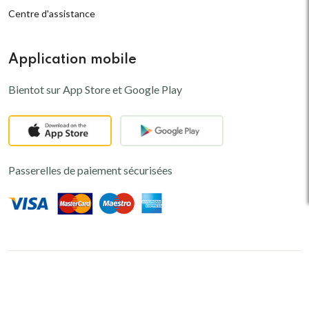
Centre d'assistance
Application mobile
Bientot sur App Store et Google Play
Passerelles de paiement sécurisées
© 2024,
Kaomini
-
PREMIERE
Plateforme de e-commerce au Niger
Conçu par
ZAMOHA NT
. Tous droits réservés