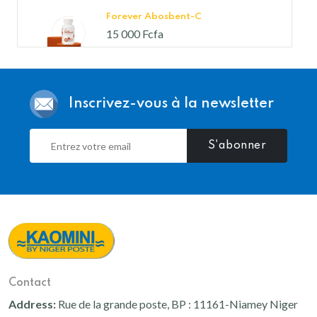
Forever Abosbent-C
15 000 Fcfa
Forever Therm
Inscrivez-vous à la newsletter
25 000 Fcfa
S'abonner
Forever Fiber
25 000 Fcfa
Forever Move
55 000 Fcfa
Contact
Address:
Rue de la grande poste, BP : 11161-Niamey Niger
Aloe Blossom Herbal