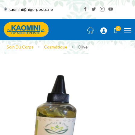
kaomini@nigerposte.ne
0
Soin Du Corps
Cosmétique
Olive