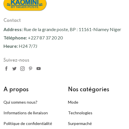
4 000 Fcfa
Contact
Address:
Rue de la grande poste, BP : 11161-Niamey Niger
Ricin Noir
3 000 Fcfa
Téléphone:
+227 87 37 20 20
Heure:
H24 7/7J
Amande
Suivez-nous
3 000 Fcfa
A propos
Nos catégories
Qui sommes nous?
Mode
Informations de livraison
Technologies
Politique de confidentialité
Surpermaché