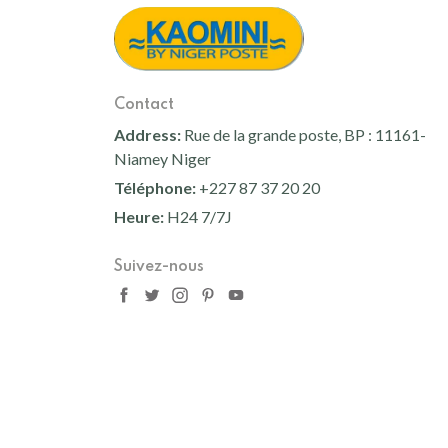
Contact
Address:
Rue de la grande poste, BP : 11161-
Niamey Niger
Téléphone:
+227 87 37 20 20
Heure:
H24 7/7J
Suivez-nous
© 2024,
Kaomini
-
PREMIERE
Plateforme de e-comme