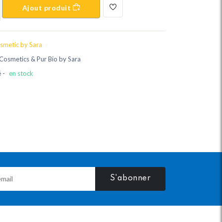
Ajout produit
smetic by Sara
 Cosmetics & Pur Bio by Sara
é -
en stock
S'abonner