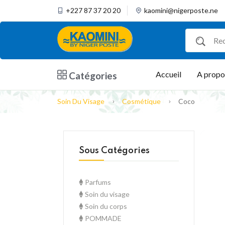
+227 87 37 20 20
kaomini@nigerposte.ne
Accueil
A propo
Catégories
Soin Du Visage
Cosmétique
Coco
Sous Catégories
Parfums
Soin du visage
Soin du corps
POMMADE