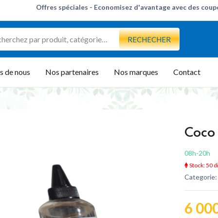
Offres spéciales - Économisez d'avantage avec des cou
Bijoux tendance en argent, économisez jusqu'à 35 %
aujourd'hui
Obtenez des appareils exceptionnels jusqu'à 50 % de
réduction
RECHECHER
s de nous
Nos partenaires
Nos marques
Contact
Coco
08h-20h
Stock: 50 d
Categorie
6 000