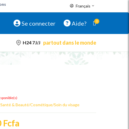
pons
Français
0
Se connecter
Aide?
partout dans le monde
H24 7J/J
isponible(s)
:
Santé & Beauté/Cosmétique/Soin du visage
 Fcfa