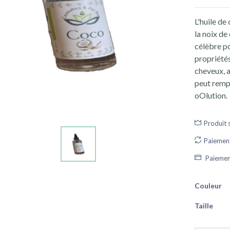
L'huile de
la noix de
célèbre po
propriétés
cheveux, ai
peut rempl
oOlution.
Produit
Paiement
Paiement
Couleur
Taille